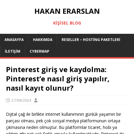
HAKAN ERARSLAN
KIŞISEL BLOG
ANASAYFA
HAKKIMDA
RESELLER – HOSTING PAKETLERI
İLETIŞIM
CYBERMAP
Pinterest giriş ve kaydolma:
Pinterest’e nasıl giriş yapılır,
nasıl kayıt olunur?
27/04/2024
Dijital çağ ile birlikte internet kullanımının günlük yaşamın bir
parçası olması, pek çok sosyal medya platformunun ortaya
çıkmasına neden olmuştur. Bu platformlar ticaret, hobi ya
eğitim gibi pek çok farklı amaçla kullanılmaktadır. Pinterest de