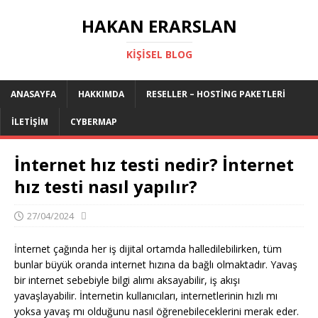
HAKAN ERARSLAN
KIŞISEL BLOG
ANASAYFA
HAKKIMDA
RESELLER – HOSTING PAKETLERI
İLETIŞIM
CYBERMAP
İnternet hız testi nedir? İnternet
hız testi nasıl yapılır?
27/04/2024
İnternet çağında her iş dijital ortamda halledilebilirken, tüm
bunlar büyük oranda internet hızına da bağlı olmaktadır. Yavaş
bir internet sebebiyle bilgi alımı aksayabilir, iş akışı
yavaşlayabilir. İnternetin kullanıcıları, internetlerinin hızlı mı
yoksa yavaş mı olduğunu nasıl öğrenebileceklerini merak eder.