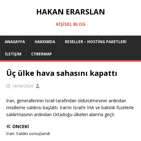
HAKAN ERARSLAN
KIŞISEL BLOG
ANASAYFA
HAKKIMDA
RESELLER – HOSTING PAKETLERI
İLETIŞIM
CYBERMAP
Üç ülke hava sahasını kapattı
14/04/2024
İran, generallerinin İsrail tarafından öldürülmesinin ardından
misilleme saldırısı başlattı. İran’ın İsrail’e İHA ve balistik füzelerle
saldırmasının ardından Ortadoğu ülkeleri alarma geçti
ÖNCEKI
İran: Saldırı sonuçlandı