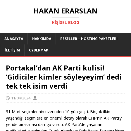
HAKAN ERARSLAN
KIŞISEL BLOG
ANASAYFA
HAKKIMDA
RESELLER – HOSTING PAKETLERI
İLETIŞIM
CYBERMAP
Portakal’dan AK Parti kulisi!
‘Gidiciler kimler söyleyeyim’ dedi
tek tek isim verdi
11/04/2024
31 Mart seçimlerinin üzerinden 10 gün geçti. Birçok ilkin
yaşandığı seçimlere en önemli detay olarak CHP’nin AK Parti’yi
geride bırakması damga vurdu. AK Parti’de yaşanan
mağlubiyetin ardından Cumhurbaşkanı Erdoğan’ın faturayı kime