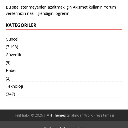
Bu site istenmeyenleri azaltmak için Akismet kullanır.
Yorum
verilerinizin nasıl işlendiğini öğrenin.
KATEGORILER
Güncel
(7.193)
Güvenlik
(9)
Haber
(2)
Teknoloji
(347)
Telif hakkı © 2026 |
MH Themes
tarafından WordPress teması