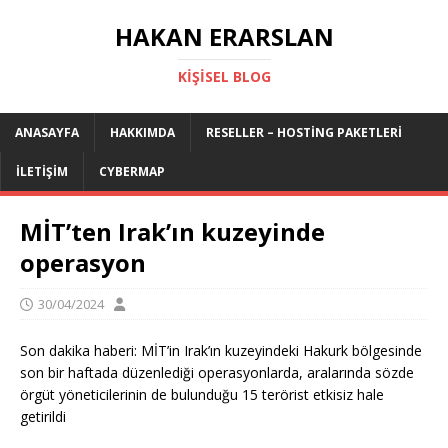
HAKAN ERARSLAN
KIŞISEL BLOG
ANASAYFA
HAKKIMDA
RESELLER – HOSTING PAKETLERI
İLETIŞIM
CYBERMAP
MİT’ten Irak’ın kuzeyinde
operasyon
30/04/2024
Son dakika haberi: MİT’in Irak’ın kuzeyindeki Hakurk bölgesinde
son bir haftada düzenlediği operasyonlarda, aralarında sözde
örgüt yöneticilerinin de bulunduğu 15 terörist etkisiz hale
getirildi