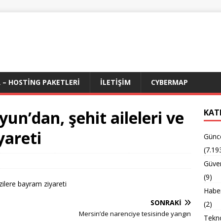
 – HOSTING PAKETLERI
İLETIŞIM
CYBERMAP
un’dan, şehit aileleri ve
KAT
yareti
Günc
(7.19
Güven
(9)
zilere bayram ziyareti
Habe
SONRAKI
(2)
Mersin’de narenciye tesisinde yangın
Tekno