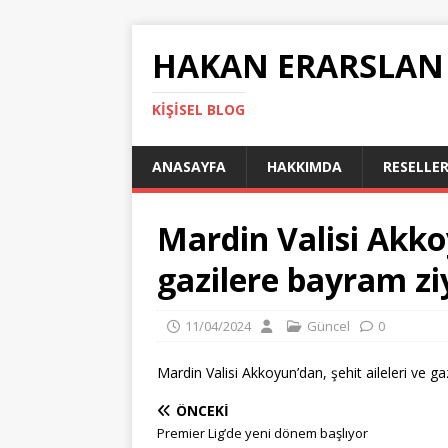
HAKAN ERARSLAN
KIŞISEL BLOG
ANASAYFA
HAKKIMDA
RESELLER
Mardin Valisi Akkoy
gazilere bayram zi
11/04/2024
Güncel
0
Mardin Valisi Akkoyun’dan, şehit aileleri ve ga
ÖNCEKI
Premier Lig’de yeni dönem başlıyor