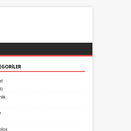
EGORILER
el
3)
lik
r
loji