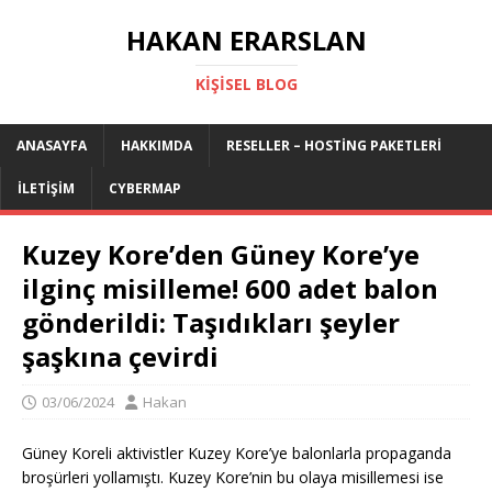
HAKAN ERARSLAN
KIŞISEL BLOG
ANASAYFA
HAKKIMDA
RESELLER – HOSTING PAKETLERI
İLETIŞIM
CYBERMAP
Kuzey Kore’den Güney Kore’ye
ilginç misilleme! 600 adet balon
gönderildi: Taşıdıkları şeyler
şaşkına çevirdi
03/06/2024
Hakan
Güney Koreli aktivistler Kuzey Kore’ye balonlarla propaganda
broşürleri yollamıştı. Kuzey Kore’nin bu olaya misillemesi ise