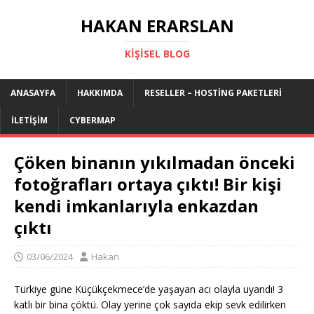
HAKAN ERARSLAN
KIŞISEL BLOG
ANASAYFA
HAKKIMDA
RESELLER – HOSTING PAKETLERI
İLETIŞIM
CYBERMAP
Çöken binanın yıkılmadan önceki
fotoğrafları ortaya çıktı! Bir kişi
kendi imkanlarıyla enkazdan
çıktı
03/06/2024
Hakan
Türkiye güne Küçükçekmece’de yaşayan acı olayla uyandı! 3
katlı bir bina çöktü. Olay yerine çok sayıda ekip sevk edilirken