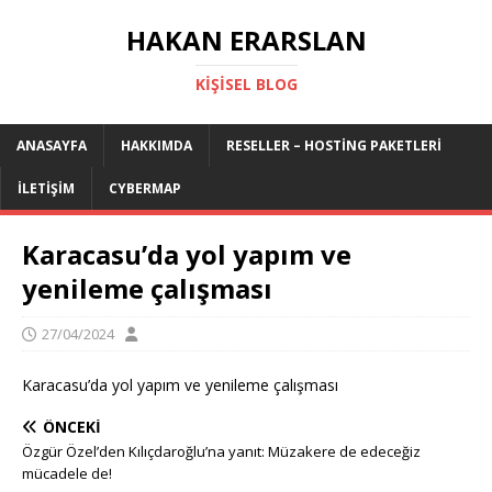
HAKAN ERARSLAN
KIŞISEL BLOG
ANASAYFA
HAKKIMDA
RESELLER – HOSTING PAKETLERI
İLETIŞIM
CYBERMAP
Karacasu’da yol yapım ve
yenileme çalışması
27/04/2024
Karacasu’da yol yapım ve yenileme çalışması
ÖNCEKI
Özgür Özel’den Kılıçdaroğlu’na yanıt: Müzakere de edeceğiz
mücadele de!