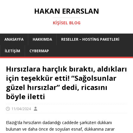
HAKAN ERARSLAN
KIŞISEL BLOG
ANASAYFA
HAKKIMDA
RESELLER – HOSTING PAKETLERI
İLETIŞIM
CYBERMAP
Hırsızlara harçlık bıraktı, aldıkları
için teşekkür etti! “Sağolsunlar
güzel hırsızlar” dedi, ricasını
böyle iletti
11/04/2024
Elazığ’da hırsızların dadandığı caddede şarküteri dükkanı
bulunan ve daha önce de soyulan esnaf, dükkanına zarar