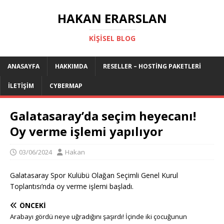
HAKAN ERARSLAN
KIŞISEL BLOG
ANASAYFA
HAKKIMDA
RESELLER – HOSTING PAKETLERI
İLETIŞIM
CYBERMAP
Galatasaray’da seçim heyecanı!
Oy verme işlemi yapılıyor
03/06/2024
Hakan
Galatasaray Spor Kulübü Olağan Seçimli Genel Kurul
Toplantısı’nda oy verme işlemi başladı.
ÖNCEKI
Arabayı gördü neye uğradığını şaşırdı! İçinde iki çocuğunun