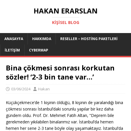
HAKAN ERARSLAN
KIŞISEL BLOG
ANASAYFA
HAKKIMDA
RESELLER – HOSTING PAKETLERI
İLETIŞIM
CYBERMAP
Bina çökmesi sonrası korkutan
sözler! ‘2-3 bin tane var…’
03/06/2024
Hakan
Küçükçekmece’de 1 kişinin öldüğü, 8 kişinin de yaralandığı bina
çökmesi sonrası İstanbul’daki sorunlu yapılar bir kez daha
gündem oldu. Prof. Dr. Mehmet Fatih Altan, “Deprem bile
gerekmeden yıkılabilen binalarımız var. İstanbul’da hemen
hemen her sene 2-3 tane böyle olay yaşamaktayız. İstanbul’da