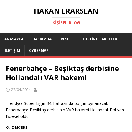
HAKAN ERARSLAN
KIŞISEL BLOG
ANASAYFA
HAKKIMDA
RESELLER – HOSTING PAKETLERI
İLETIŞIM
CYBERMAP
Fenerbahçe – Beşiktaş derbisine
Hollandalı VAR hakemi
27/04/2024
Trendyol Süper Lig’in 34. haftasında bugün oynanacak
Fenerbahçe-Beşiktaş derbisinin VAR hakemi Hollandalı Pol van
Boekel oldu.
ÖNCEKI