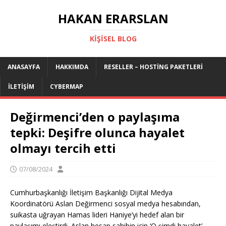
HAKAN ERARSLAN
KIŞISEL BLOG
ANASAYFA
HAKKIMDA
RESELLER – HOSTING PAKETLERI
İLETIŞIM
CYBERMAP
Değirmenci’den o paylaşıma
tepki: Deşifre olunca hayalet
olmayı tercih etti
07/08/2024
Cumhurbaşkanlığı İletişim Başkanlığı Dijital Medya
Koordinatörü Aslan Değirmenci sosyal medya hesabından,
suikasta uğrayan Hamas lideri Haniye’yi hedef alan bir
paylaşımı eleştirdi. Aslan hesap sahibin için ‘O şimdi hayalet’