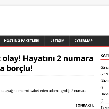
 – HOSTING PAKETLERI
İLETIŞIM
CYBERMAP
 olay! Hayatını 2 numara
KAT
a borçlu!
Günc
(7.19
Güven
(9)
gada ayağına mermi isabet eden adamı, giydiği 2 numara
Habe
(2)
SONRAKI
Tekno