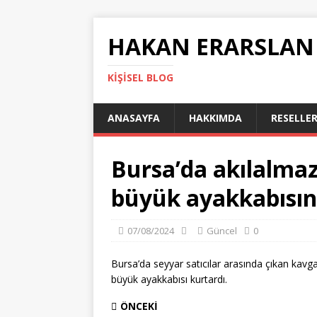
HAKAN ERARSLAN
KIŞISEL BLOG
ANASAYFA
HAKKIMDA
RESELLER
Bursa’da akılalmaz
büyük ayakkabısın
07/08/2024
Güncel
0
Bursa’da seyyar satıcılar arasında çıkan kav
büyük ayakkabısı kurtardı.
ÖNCEKI