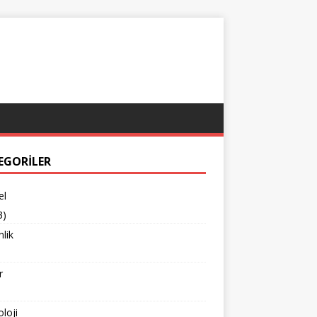
EGORILER
el
3)
lik
r
loji