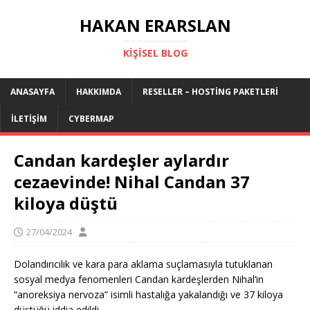
HAKAN ERARSLAN
KIŞISEL BLOG
ANASAYFA
HAKKIMDA
RESELLER – HOSTING PAKETLERI
İLETIŞIM
CYBERMAP
Candan kardeşler aylardır
cezaevinde! Nihal Candan 37
kiloya düştü
27/04/2024
Dolandırıcılık ve kara para aklama suçlamasıyla tutuklanan
sosyal medya fenomenleri Candan kardeşlerden Nihal’in
“anoreksiya nervoza” isimli hastalığa yakalandığı ve 37 kiloya
düştüğü iddia edildi.