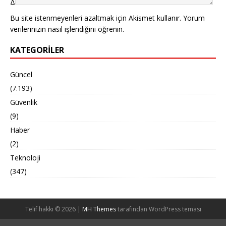
Δ
Bu site istenmeyenleri azaltmak için Akismet kullanır.
Yorum
verilerinizin nasıl işlendiğini öğrenin.
KATEGORILER
Güncel
(7.193)
Güvenlik
(9)
Haber
(2)
Teknoloji
(347)
Telif hakkı © 2026 |
MH Themes
tarafından WordPress teması