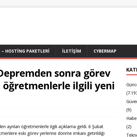
 – HOSTING PAKETLERI
İLETIŞIM
CYBERMAP
! Depremden sonra görev
KAT
 öğretmenlerle ilgili yeni
Günc
(7.19
Güven
(9)
Habe
 ayrılan öğretmenlerle ilgili açıklama geldi. 6 Şubat
(2)
menlere eski görev yerlerine dönme imkanı getirildiği
Tekno