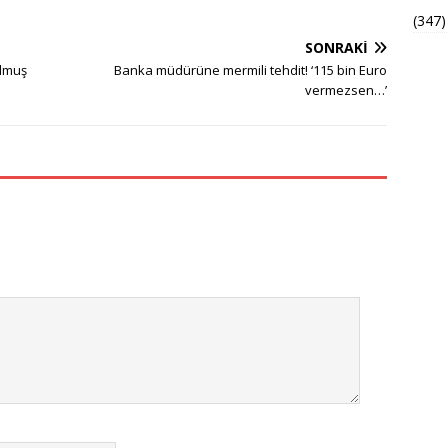
(347)
SONRAKI
ulmuş
Banka müdürüne mermili tehdit! ‘115 bin Euro
vermezsen…’