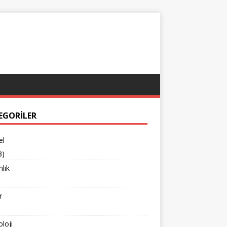
EGORILER
el
3)
lik
r
loji