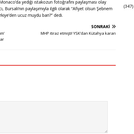
n Monaco’da yediği ıstakozun fotoğrafını paylaşması olay
(347)
ı, Bursalı’nın paylaşımıyla ilgili olarak “Afiyet olsun Şebnem
kiye’den ucuz muydu bari?” dedi.
SONRAKI
ım’
MHP itiraz etmişti! YSK’dan Kütahya kararı
rar