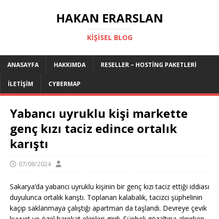
HAKAN ERARSLAN
KIŞISEL BLOG
ANASAYFA
HAKKIMDA
RESELLER – HOSTING PAKETLERI
İLETIŞIM
CYBERMAP
Yabancı uyruklu kişi markette
genç kızı taciz edince ortalık
karıştı
07/08/2024
Sakarya’da yabancı uyruklu kişinin bir genç kızı taciz ettiği iddiası
duyulunca ortalık karıştı. Toplanan kalabalık, tacizci şüphelinin
kaçıp saklanmaya çalıştığı apartman da taşlandı. Devreye çevik
kuvvet ve özel harekat ekipleri girdi. Şüpheli gözaltına alınırken