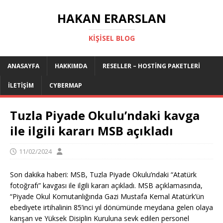
HAKAN ERARSLAN
KIŞISEL BLOG
ANASAYFA
HAKKIMDA
RESELLER – HOSTING PAKETLERI
İLETIŞIM
CYBERMAP
Tuzla Piyade Okulu’ndaki kavga
ile ilgili kararı MSB açıkladı
11/02/2024
Son dakika haberi: MSB, Tuzla Piyade Okulu’ndaki “Atatürk
fotoğrafı” kavgası ile ilgili kararı açıkladı. MSB açıklamasında,
“Piyade Okul Komutanlığında Gazi Mustafa Kemal Atatürk’ün
ebediyete irtihalinin 85’inci yıl dönümünde meydana gelen olaya
karışan ve Yüksek Disiplin Kuruluna sevk edilen personel