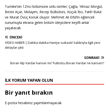
Turnike’nin 12’nci bölümüne ünlü isimler; Çağla, Yılmaz Morgül,
Beste Açar, Mülayim, Recep Bülbülses, Küçük İbo, Fatih Bulut
ve Murat Övüç konuk oluyor. Mehmet Ali Erbil’in eğlenceli
sunumuyla ekrana gelen bölüm izleyicilere keyifli anlar
yaşatacak.
ÖNCEKI
VİDEO HABER | Dakika dakika Haniye suikastı! Saldırıyla ilgili yeni
detaylar çıktı
SONRAKI
Boran Alp Vardar kanser mi? Futbolcu Boran Vardar ne kanseri?
İLK YORUM YAPAN OLUN
Bir yanıt bırakın
E-posta hesabınız yayımlanmayacak.