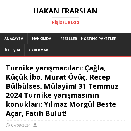
HAKAN ERARSLAN
KIŞISEL BLOG
ANASAYFA
HAKKIMDA
RESELLER – HOSTING PAKETLERI
İLETIŞIM
CYBERMAP
Turnike yarışmacıları: Çağla,
Küçük İbo, Murat Övüç, Recep
Bülbülses, Mülayim! 31 Temmuz
2024 Turnike yarışmasının
konukları: Yılmaz Morgül Beste
Açar, Fatih Bulut!
07/08/2024