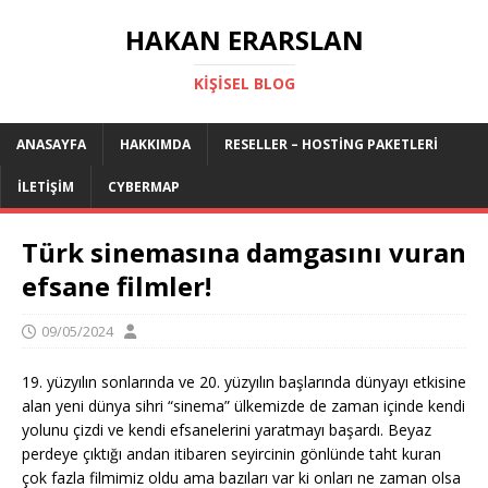
HAKAN ERARSLAN
KIŞISEL BLOG
ANASAYFA
HAKKIMDA
RESELLER – HOSTING PAKETLERI
İLETIŞIM
CYBERMAP
Türk sinemasına damgasını vuran
efsane filmler!
09/05/2024
19. yüzyılın sonlarında ve 20. yüzyılın başlarında dünyayı etkisine
alan yeni dünya sihri “sinema” ülkemizde de zaman içinde kendi
yolunu çizdi ve kendi efsanelerini yaratmayı başardı. Beyaz
perdeye çıktığı andan itibaren seyircinin gönlünde taht kuran
çok fazla filmimiz oldu ama bazıları var ki onları ne zaman olsa