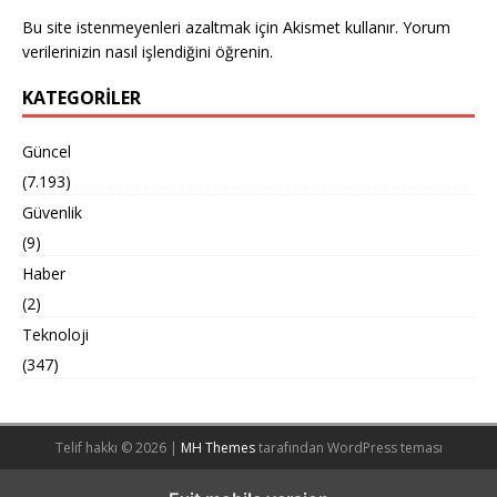
Bu site istenmeyenleri azaltmak için Akismet kullanır.
Yorum
verilerinizin nasıl işlendiğini öğrenin.
KATEGORILER
Güncel
(7.193)
Güvenlik
(9)
Haber
(2)
Teknoloji
(347)
Telif hakkı © 2026 |
MH Themes
tarafından WordPress teması