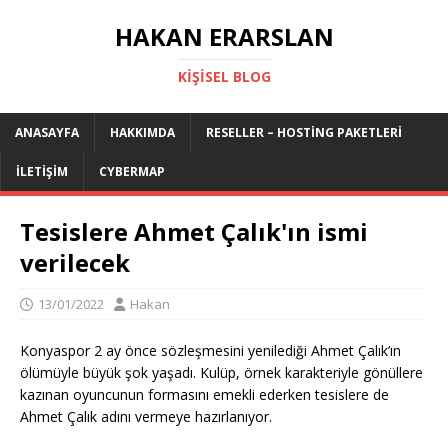
HAKAN ERARSLAN
KIŞISEL BLOG
ANASAYFA
HAKKIMDA
RESELLER – HOSTING PAKETLERI
İLETIŞIM
CYBERMAP
Tesislere Ahmet Çalık'ın ismi
verilecek
13/01/2022
Hakan
Konyaspor 2 ay önce sözleşmesini yenilediği Ahmet Çalık’ın
ölümüyle büyük şok yaşadı. Kulüp, örnek karakteriyle gönüllere
kazınan oyuncunun formasını emekli ederken tesislere de
Ahmet Çalık adını vermeye hazırlanıyor.