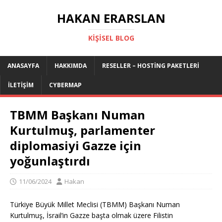
HAKAN ERARSLAN
KIŞISEL BLOG
ANASAYFA
HAKKIMDA
RESELLER – HOSTING PAKETLERI
İLETIŞIM
CYBERMAP
TBMM Başkanı Numan
Kurtulmuş, parlamenter
diplomasiyi Gazze için
yoğunlaştırdı
11/06/2024
Hakan
Türkiye Büyük Millet Meclisi (TBMM) Başkanı Numan
Kurtulmuş, İsrail’in Gazze başta olmak üzere Filistin