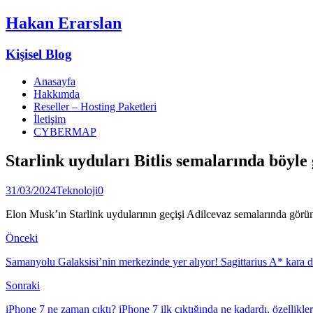
Hakan Erarslan
Kişisel Blog
Anasayfa
Hakkımda
Reseller – Hosting Paketleri
İletişim
CYBERMAP
Starlink uyduları Bitlis semalarında böyle
31/03/2024
Teknoloji
0
Elon Musk’ın Starlink uydularının geçişi Adilcevaz semalarında görün
Önceki
Samanyolu Galaksisi’nin merkezinde yer alıyor! Sagittarius A* kara del
Sonraki
iPhone 7 ne zaman çıktı? iPhone 7 ilk çıktığında ne kadardı, özellikler