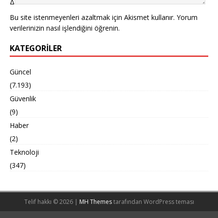
Δ
Bu site istenmeyenleri azaltmak için Akismet kullanır.
Yorum
verilerinizin nasıl işlendiğini öğrenin.
KATEGORILER
Güncel
(7.193)
Güvenlik
(9)
Haber
(2)
Teknoloji
(347)
Telif hakkı © 2026 |
MH Themes
tarafından WordPress teması