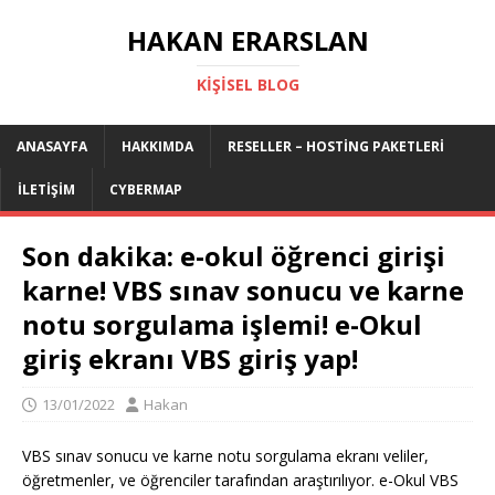
HAKAN ERARSLAN
KIŞISEL BLOG
ANASAYFA
HAKKIMDA
RESELLER – HOSTING PAKETLERI
İLETIŞIM
CYBERMAP
Son dakika: e-okul öğrenci girişi
karne! VBS sınav sonucu ve karne
notu sorgulama işlemi! e-Okul
giriş ekranı VBS giriş yap!
13/01/2022
Hakan
VBS sınav sonucu ve karne notu sorgulama ekranı veliler,
öğretmenler, ve öğrenciler tarafından araştırılıyor. e-Okul VBS