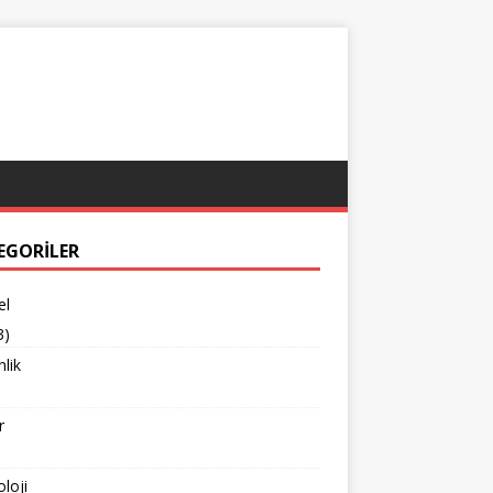
EGORILER
el
3)
lik
r
loji