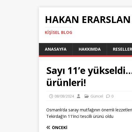
HAKAN ERARSLAN
KIŞISEL BLOG
ANASAYFA
HAKKIMDA
RESELLER
Sayı 11’e yükseldi… 
ürünleri!
08/08/2024
Güncel
0
Osmanlı’da saray mutfağının önemli lezzetleri
Tekirdağ’ın 11’inci tescilli ürünü oldu
ÖNCEKI