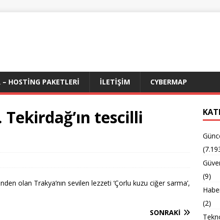
 – HOSTING PAKETLERI
İLETIŞIM
CYBERMAP
Tekirdağ’ın tescilli
KAT
Günc
(7.19
Güven
(9)
nden olan Trakya’nın sevilen lezzeti ‘Çorlu kuzu ciğer sarma’,
Habe
(2)
SONRAKI
Tekno