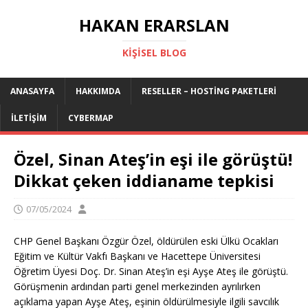
HAKAN ERARSLAN
KIŞISEL BLOG
ANASAYFA
HAKKIMDA
RESELLER – HOSTING PAKETLERI
İLETIŞIM
CYBERMAP
Özel, Sinan Ateş’in eşi ile görüştü!
Dikkat çeken iddianame tepkisi
07/05/2024
CHP Genel Başkanı Özgür Özel, öldürülen eski Ülkü Ocakları
Eğitim ve Kültür Vakfı Başkanı ve Hacettepe Üniversitesi
Öğretim Üyesi Doç. Dr. Sinan Ateş’in eşi Ayşe Ateş ile görüştü.
Görüşmenin ardından parti genel merkezinden ayrılırken
açıklama yapan Ayşe Ateş, eşinin öldürülmesiyle ilgili savcılık