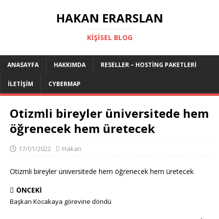
HAKAN ERARSLAN
KIŞISEL BLOG
ANASAYFA
HAKKIMDA
RESELLER – HOSTING PAKETLERI
İLETIŞIM
CYBERMAP
Otizmli bireyler üniversitede hem
öğrenecek hem üretecek
17/01/2022
Hakan
Otizmli bireyler üniversitede hem öğrenecek hem üretecek
ÖNCEKI
Başkan Kocakaya görevine döndü