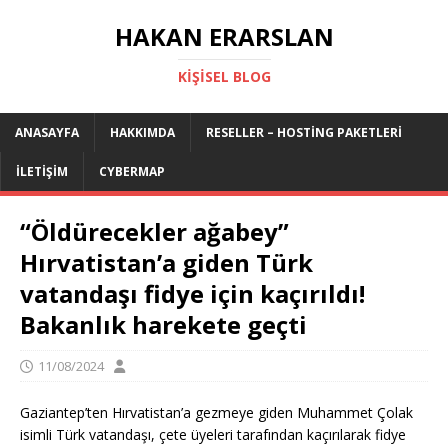
HAKAN ERARSLAN
KIŞISEL BLOG
ANASAYFA
HAKKIMDA
RESELLER – HOSTING PAKETLERI
İLETIŞIM
CYBERMAP
“Öldürecekler ağabey”
Hırvatistan’a giden Türk
vatandaşı fidye için kaçırıldı!
Bakanlık harekete geçti
11/08/2024
Gaziantep’ten Hırvatistan’a gezmeye giden Muhammet Çolak
isimli Türk vatandaşı, çete üyeleri tarafından kaçırılarak fidye