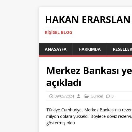
HAKAN ERARSLAN
KIŞISEL BLOG
ANASAYFA
HAKKIMDA
RESELLER
Merkez Bankası yen
açıkladı
09/05/2024
Güncel
0
Türkiye Cumhuriyet Merkez Bankası’nın rezerv
milyon dolara yükseldi. Böylece döviz rezervi,
göstermiş oldu.