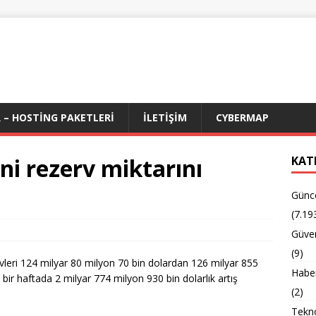
 – HOSTING PAKETLERI
İLETIŞIM
CYBERMAP
i rezerv miktarını
KAT
Günc
(7.19
Güven
(9)
leri 124 milyar 80 milyon 70 bin dolardan 126 milyar 855
Habe
 bir haftada 2 milyar 774 milyon 930 bin dolarlık artış
(2)
Tekno