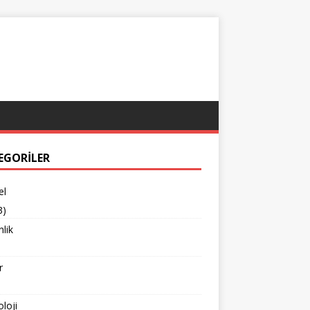
EGORILER
el
3)
lik
r
loji