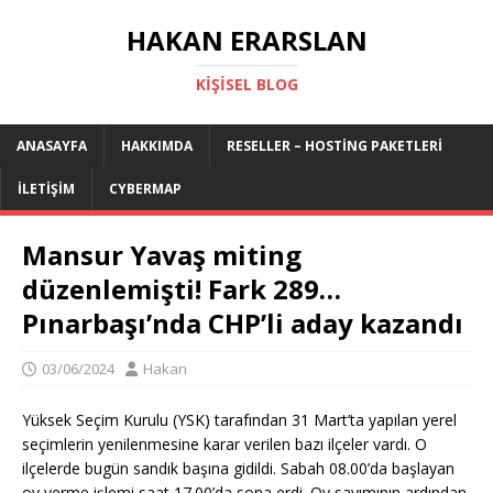
HAKAN ERARSLAN
KIŞISEL BLOG
ANASAYFA
HAKKIMDA
RESELLER – HOSTING PAKETLERI
İLETIŞIM
CYBERMAP
Mansur Yavaş miting
düzenlemişti! Fark 289…
Pınarbaşı’nda CHP’li aday kazandı
03/06/2024
Hakan
Yüksek Seçim Kurulu (YSK) tarafından 31 Mart’ta yapılan yerel
seçimlerin yenilenmesine karar verilen bazı ilçeler vardı. O
ilçelerde bugün sandık başına gidildi. Sabah 08.00’da başlayan
oy verme işlemi saat 17.00’da sona erdi. Oy sayımının ardından