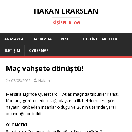
HAKAN ERARSLAN
KIŞISEL BLOG
ANASAYFA
HAKKIMDA
RESELLER – HOSTING PAKETLERI
İLETIŞIM
CYBERMAP
Maç vahşete dönüştü!
07/03/2022
Hakan
Meksika Ligi’nde Queretaro – Atlas maçında tribünler karıştı.
Korkunç görüntülerin çıktığı olaylarda ilk belirlemelere göre;
hayatını kaybeden insanlar olduğu ve 20’nin üzerinde yaralı
bulunduğu belirtildi
ÖNCEKI
Son dakika: Cumhurbaşkanı Erdoğan, Putin ile görüştü