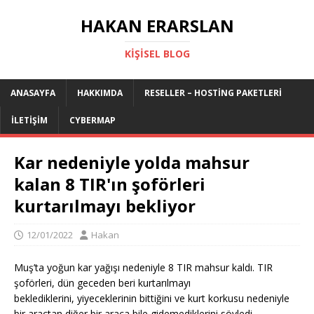
HAKAN ERARSLAN
KIŞISEL BLOG
ANASAYFA
HAKKIMDA
RESELLER – HOSTING PAKETLERI
İLETIŞIM
CYBERMAP
Kar nedeniyle yolda mahsur
kalan 8 TIR'ın şoförleri
kurtarılmayı bekliyor
12/01/2022
Hakan
Muş’ta yoğun kar yağışı nedeniyle 8 TIR mahsur kaldı. TIR
şoförleri, dün geceden beri kurtarılmayı
beklediklerini, yiyeceklerinin bittiğini ve kurt korkusu nedeniyle
bir araçtan diğer bir araca bile gidemediklerini söyledi.