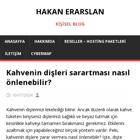
HAKAN ERARSLAN
KIŞISEL BLOG
ANASAYFA
HAKKIMDA
RESELLER – HOSTING PAKETLERI
İLETIŞIM
CYBERMAP
Kahvenin dişleri sarartması nasıl
önlenebilir?
10/07/2024
Kahvenin dişlerinizi lekelediği bilinir. Ancak düzenli olarak kahve
tüketen biriyseniz dişlerinizi sağlıklı ve beyaz tutmak için
kesinlikle kahveyi tamamen bırakmanız gerekmez. Etkilerini
azaltmak için yapabileceğiniz birçok yöntem vardır. Peki,
kahvenin dişlere zarar vermesi nasıl önlenebilir? İşte, dişte