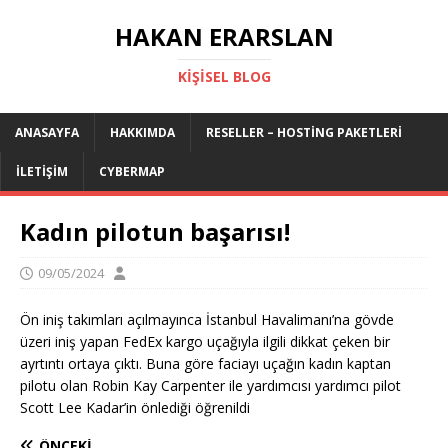
HAKAN ERARSLAN
KIŞISEL BLOG
ANASAYFA
HAKKIMDA
RESELLER – HOSTING PAKETLERI
İLETIŞIM
CYBERMAP
Kadın pilotun başarısı!
09/05/2024
Ön iniş takımları açılmayınca İstanbul Havalimanı’na gövde
üzeri iniş yapan FedEx kargo uçağıyla ilgili dikkat çeken bir
ayrtıntı ortaya çıktı. Buna göre faciayı uçağın kadın kaptan
pilotu olan Robin Kay Carpenter ile yardımcısı yardımcı pilot
Scott Lee Kadar’in önlediği öğrenildi
ÖNCEKI