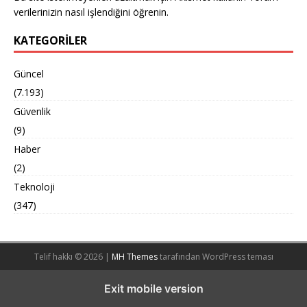
verilerinizin nasıl işlendiğini öğrenin.
KATEGORILER
Güncel
(7.193)
Güvenlik
(9)
Haber
(2)
Teknoloji
(347)
Telif hakkı © 2026 |
MH Themes
tarafından WordPress teması
Exit mobile version