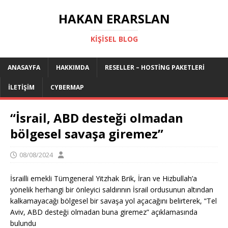
HAKAN ERARSLAN
KIŞISEL BLOG
ANASAYFA
HAKKIMDA
RESELLER – HOSTING PAKETLERI
İLETIŞIM
CYBERMAP
“İsrail, ABD desteği olmadan
bölgesel savaşa giremez”
08/08/2024
İsrailli emekli Tümgeneral Yitzhak Brik, İran ve Hizbullah’a
yönelik herhangi bir önleyici saldırının İsrail ordusunun altından
kalkamayacağı bölgesel bir savaşa yol açacağını belirterek, “Tel
Aviv, ABD desteği olmadan buna giremez” açıklamasında
bulundu