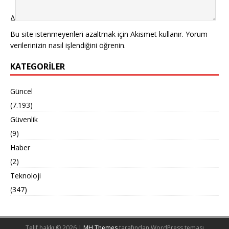
Δ
Bu site istenmeyenleri azaltmak için Akismet kullanır.
Yorum
verilerinizin nasıl işlendiğini öğrenin.
KATEGORILER
Güncel
(7.193)
Güvenlik
(9)
Haber
(2)
Teknoloji
(347)
Telif hakkı © 2026 |
MH Themes
tarafından WordPress teması