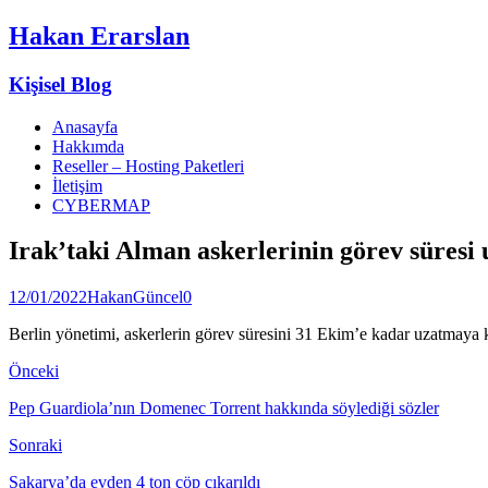
Hakan Erarslan
Kişisel Blog
Anasayfa
Hakkımda
Reseller – Hosting Paketleri
İletişim
CYBERMAP
Irak’taki Alman askerlerinin görev süresi 
12/01/2022
Hakan
Güncel
0
Berlin yönetimi, askerlerin görev süresini 31 Ekim’e kadar uzatmaya k
Önceki
Pep Guardiola’nın Domenec Torrent hakkında söylediği sözler
Sonraki
Sakarya’da evden 4 ton çöp çıkarıldı