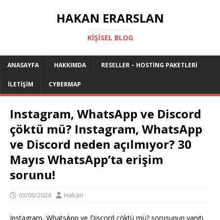
HAKAN ERARSLAN
KIŞISEL BLOG
ANASAYFA
HAKKIMDA
RESELLER – HOSTING PAKETLERI
İLETIŞIM
CYBERMAP
Instagram, WhatsApp ve Discord
çöktü mü? Instagram, WhatsApp
ve Discord neden açılmıyor? 30
Mayıs WhatsApp’ta erişim
sorunu!
03/06/2024
Hakan
Instagram, WhatsApp ve Discord çöktü mü? sorusunun yanıtı