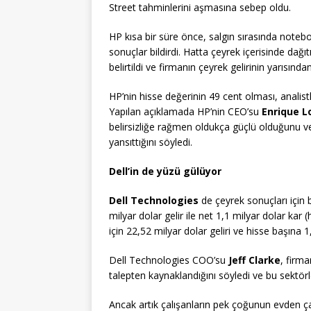
Street tahminlerini aşmasına sebep oldu.
HP kısa bir süre önce, salgın sırasında notebo
sonuçlar bildirdi. Hatta çeyrek içerisinde dağ
belirtildi ve firmanın çeyrek gelirinin yarısınd
HP’nin hisse değerinin 49 cent olması, anali
Yapılan açıklamada HP’nin CEO’su
Enrique L
belirsizliğe rağmen oldukça güçlü olduğunu ve
yansıttığını söyledi.
Dell’in de yüzü gülüyor
Dell Technologies
de çeyrek sonuçları için b
milyar dolar gelir ile net 1,1 milyar dolar kar 
için 22,52 milyar dolar geliri ve hisse başına 
Dell Technologies COO’su
Jeff Clarke
, firm
talepten kaynaklandığını söyledi ve bu sektörler
Ancak artık çalışanların pek çoğunun evden ça