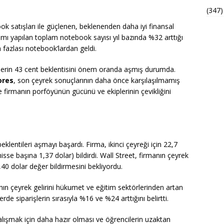
(347)
ok satışları ile güçlenen, beklenenden daha iyi finansal
ıtımı yapılan toplam notebook sayısı yıl bazında %32 arttığı
an fazlası notebook’lardan geldi.
stlerin 43 cent beklentisini önem oranda aşmış durumda.
ores
, son çeyrek sonuçlarının daha önce karşılaşılmamış
 firmanın porföyünün gücünü ve ekiplerinin çevikliğini
eklentileri aşmayı başardı. Firma, ikinci çeyreği için 22,7
(hisse başına 1,37 dolar) bildirdi. Wall Street, firmanın çeyrek
1,40 dolar değer bildirmesini bekliyordu.
anın çeyrek gelirini hükumet ve eğitim sektörlerinden artan
de siparişlerin sırasıyla %16 ve %24 arttığını belirtti.
lışmak için daha hazır olması ve öğrencilerin uzaktan