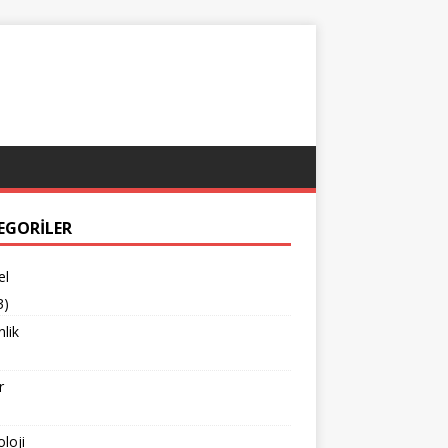
EGORILER
el
3)
lik
r
loji