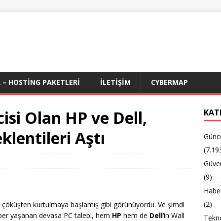
 – HOSTING PAKETLERI
İLETIŞIM
CYBERMAP
isi Olan HP ve Dell,
KAT
lentileri Aştı
Günc
(7.19
Güven
(9)
Habe
(2)
lık çöküşten kurtulmaya başlamış gibi görünüyordu. Ve şimdi
aber yaşanan devasa PC talebi, hem
HP
hem de
Dell
‘in Wall
Tekno