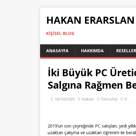
HAKAN ERARSLAN
KIŞISEL BLOG
ANASAYFA
HAKKIMDA
RESELLER
İki Büyük PC Üretic
Salgına Rağmen Bek
16/10/2020
Hakan
Teknoloji
0
2019’un son çeyreğinde PC satışları, yedi yıl
uzaktan çalışma ve uzaktan öğrenim ile ber