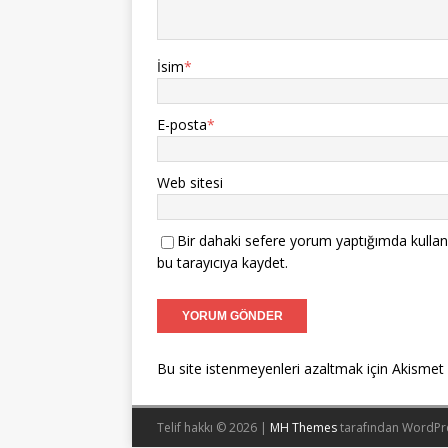
İsim
*
E-posta
*
Web sitesi
Bir dahaki sefere yorum yaptığımda kullan
bu tarayıcıya kaydet.
Bu site istenmeyenleri azaltmak için Akismet 
Telif hakkı © 2026 |
MH Themes
tarafından WordPr