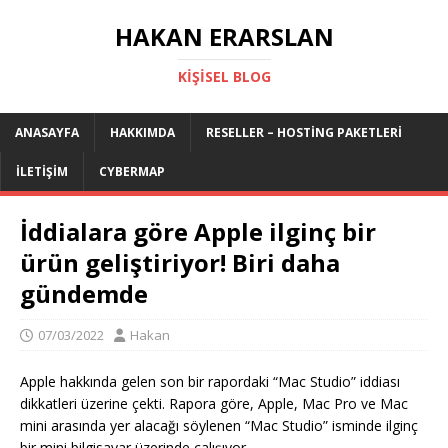
HAKAN ERARSLAN
KIŞISEL BLOG
ANASAYFA
HAKKIMDA
RESELLER – HOSTING PAKETLERI
İLETIŞIM
CYBERMAP
İddialara göre Apple ilginç bir
ürün geliştiriyor! Biri daha
gündemde
07/03/2022
Hakan
Apple hakkında gelen son bir rapordaki “Mac Studio” iddiası
dikkatleri üzerine çekti. Rapora göre, Apple, Mac Pro ve Mac
mini arasında yer alacağı söylenen “Mac Studio” isminde ilginç
bir mini bilgisayar üzerinde çalışıyor.