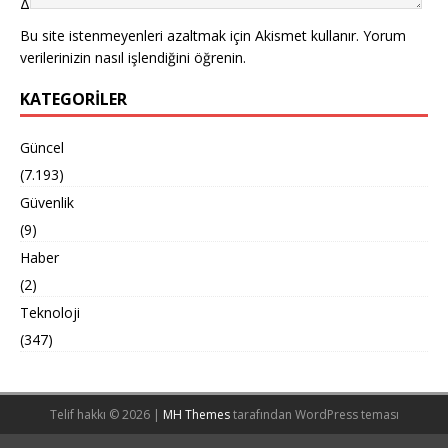
Δ
Bu site istenmeyenleri azaltmak için Akismet kullanır.
Yorum
verilerinizin nasıl işlendiğini öğrenin.
KATEGORILER
Güncel
(7.193)
Güvenlik
(9)
Haber
(2)
Teknoloji
(347)
Telif hakkı © 2026 |
MH Themes
tarafından WordPress teması