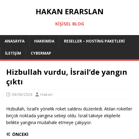
HAKAN ERARSLAN
KIŞISEL BLOG
ANASAYFA
HAKKIMDA
RESELLER – HOSTING PAKETLERI
İLETIŞIM
CYBERMAP
Hizbullah vurdu, İsrail’de yangın
çıktı
04/06/2024
Hakan
Hizbullah, İsrail’e yönelik roket saldırısı düzenledi. Atılan roketler
birçok noktada yangına sebep oldu. İsrail takviye ekiplerle
birlikte yangına müdahale etmeye çalışıyor.
ÖNCEKI