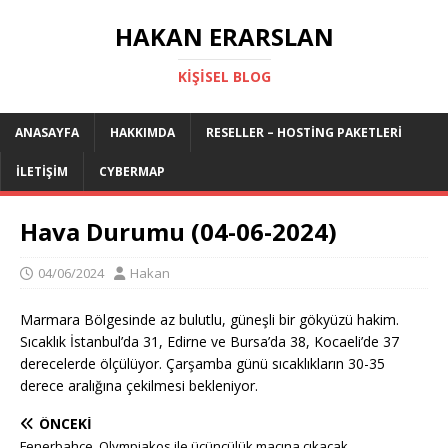
HAKAN ERARSLAN
KIŞISEL BLOG
ANASAYFA
HAKKIMDA
RESELLER – HOSTING PAKETLERI
İLETIŞIM
CYBERMAP
Hava Durumu (04-06-2024)
04/06/2024
Hakan
Marmara Bölgesinde az bulutlu, güneşli bir gökyüzü hakim.
Sıcaklık İstanbul’da 31, Edirne ve Bursa’da 38, Kocaeli’de 37
derecelerde ölçülüyor. Çarşamba günü sıcaklıkların 30-35
derece aralığına çekilmesi bekleniyor.
ÖNCEKI
Fenerbahçe, Olympiakos ile üçüncülük maçına çıkacak