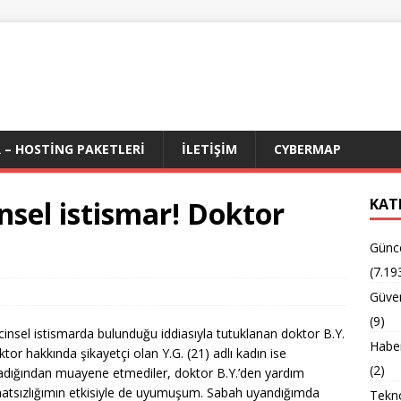
 – HOSTING PAKETLERI
İLETIŞIM
CYBERMAP
sel istismar! Doktor
KAT
Günc
(7.19
Güven
(9)
insel istismarda bulunduğu iddiasıyla tutuklanan doktor B.Y.
Habe
tor hakkında şikayetçi olan Y.G. (21) adlı kadın ise
(2)
adığından muayene etmediler, doktor B.Y.’den yardım
Rahatsızlığımın etkisiyle de uyumuşum. Sabah uyandığımda
Tekno