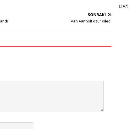
(347)
SONRAKI
landı
Van Aanholt özür diledi