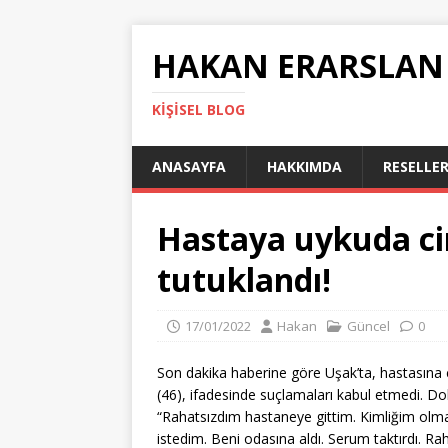
HAKAN ERARSLAN
KIŞISEL BLOG
ANASAYFA
HAKKIMDA
RESELLER
Hastaya uykuda cin
tutuklandı!
17/01/2022
Hakan
Güncel
0
Son dakika haberine göre Uşak’ta, hastasına c
(46), ifadesinde suçlamaları kabul etmedi. Dok
“Rahatsızdım hastaneye gittim. Kimliğim olm
istedim. Beni odasına aldı. Serum taktırdı. 