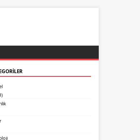
EGORILER
el
3)
lik
r
loji