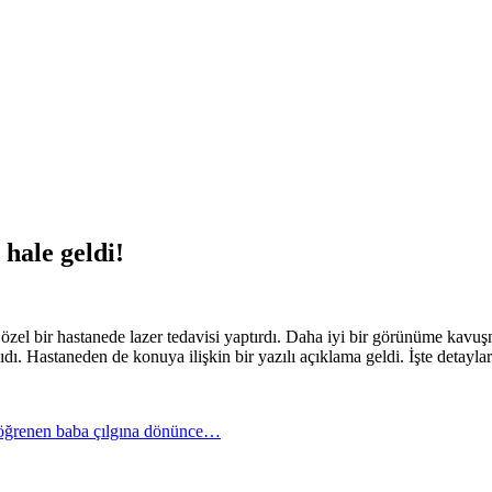
hale geldi!
zel bir hastanede lazer tedavisi yaptırdı. Daha iyi bir görünüme kavuş
ıdı. Hastaneden de konuya ilişkin bir yazılı açıklama geldi. İşte detayl
u öğrenen baba çılgına dönünce…