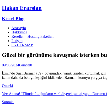
Hakan Erarslan
Kişisel Blog
Anasayfa
Hakkımda
Reseller – Hosting Paketleri
İletişim
CYBERMAP
Güzel bir görünüme kavuşmak isterken bu 
09/05/2024
Güncel
0
İzmir’de Suat Barman (39), boynundaki yanık izinden kurtulmak için ö
izinin daha da belirginleştiğini iddia eden Barman, konuyu yargıya taş
Önceki
Yer: Adana! “Elimde fotoğrafların var” diyerek şantaj yaptı: Durum
Sonraki