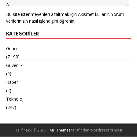
Δ
Bu site istenmeyenleri azaltmak için Akismet kullanır.
Yorum
verilerinizin nasıl işlendiğini öğrenin.
KATEGORILER
Güncel
(7.193)
Güvenlik
(9)
Haber
(2)
Teknoloji
(347)
Telif hakkı © 2026 |
MH Themes
tarafından WordPress teması