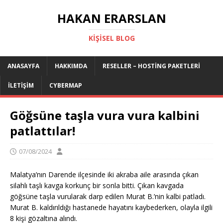
HAKAN ERARSLAN
KIŞISEL BLOG
ANASAYFA
HAKKIMDA
RESELLER – HOSTING PAKETLERI
İLETIŞIM
CYBERMAP
Göğsüne taşla vura vura kalbini
patlattılar!
07/08/2024
Malatya’nın Darende ilçesinde iki akraba aile arasında çıkan
silahlı taşlı kavga korkunç bir sonla bitti. Çıkan kavgada
göğsüne taşla vurularak darp edilen Murat B.’nin kalbi patladı.
Murat B. kaldırıldığı hastanede hayatını kaybederken, olayla ilgili
8 kişi gözaltına alındı.