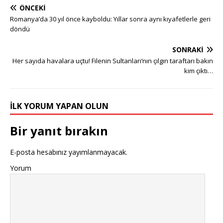
ÖNCEKI
Romanya’da 30 yıl önce kayboldu: Yıllar sonra aynı kıyafetlerle geri
döndü
SONRAKI
Her sayıda havalara uçtu! Filenin Sultanları’nın çılgın taraftarı bakın
kim çıktı…
İLK YORUM YAPAN OLUN
Bir yanıt bırakın
E-posta hesabınız yayımlanmayacak.
Yorum