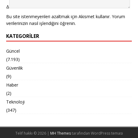
Δ
Bu site istenmeyenleri azaltmak için Akismet kullanır.
Yorum
verilerinizin nasıl işlendiğini öğrenin.
KATEGORILER
Güncel
(7.193)
Güvenlik
(9)
Haber
(2)
Teknoloji
(347)
Telif hakkı © 2026 |
MH Themes
tarafından WordPress teması