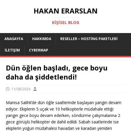
HAKAN ERARSLAN
KIŞISEL BLOG
ANASAYFA
HAKKIMDA
RESELLER – HOSTING PAKETLERI
İLETIŞIM
CYBERMAP
Dün öğlen başladı, gece boyu
daha da şiddetlendi!
11/08/2024
Manisa Salihli’de dün öğle saatlerinde başlayan yangın devam
ediyor. Ekiplerin 5 uçak ve 10 helikopterle müdahale ettiği
yangın gece boyu devam ederken, söndürme çalışmalarına 2
gece görüşlü helikopter de dahil edildi. Sabah saatlerinde ise
ekiplerin yoğun müdahalesi havadan ve karadan yeniden