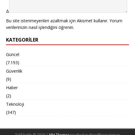
Δ
Bu site istenmeyenleri azaltmak için Akismet kullanır.
Yorum
verilerinizin nasıl işlendiğini öğrenin.
KATEGORILER
Güncel
(7.193)
Güvenlik
(9)
Haber
(2)
Teknoloji
(347)
Telif hakkı © 2026 |
MH Themes
tarafından WordPress teması