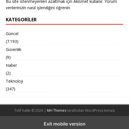
Bu site istenmeyenleri azaltmak için Akismet kullanır.
Yorum
verilerinizin nasıl işlendiğini öğrenin.
KATEGORILER
Güncel
(7.193)
Güvenlik
(9)
Haber
(2)
Teknoloji
(347)
Telif hakkı © 2026 |
MH Themes
tarafından WordPress teması
Exit mobile version