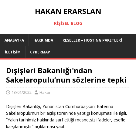
HAKAN ERARSLAN
KIŞISEL BLOG
ANASAYFA
HAKKIMDA
RESELLER – HOSTING PAKETLERI
İLETIŞIM
CYBERMAP
Dışişleri Bakanlığı'ndan
Sakelaropulu’nun sözlerine tepki
13/01/2022
Hakan
Dışişleri Bakanlığı, Yunanistan Cumhurbaşkanı Katerina
Sakelaropulu’nun bir açılış töreninde yaptığı konuşması ile ilgili,
“Yakın tarihimiz hakkında sarf ettiği mesnetsiz ifadeler, esefle
karşılanmıştır” açıklaması yaptı.